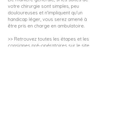
votre chirurgie sont simples, peu
douloureuses et n'impliquent qu'un
handicap léger, vous serez amené à
être pris en charge en ambulatoire.
>> Retrouvez toutes les étapes et les
consignes pré-opératoires sur le
site
d'ELSAN
Hôpital Privé Océane
Hospitalisation
Prise en charge au service
d'orthopédie
Votre intervention nécessite une