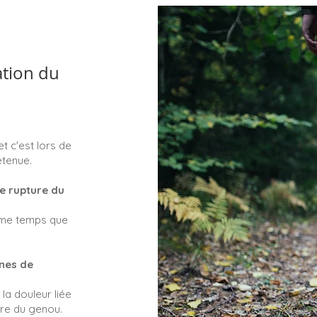
tion du
t c'est lors de
etenue.
ne rupture du
même temps que
nes de
la douleur liée
sure du genou.