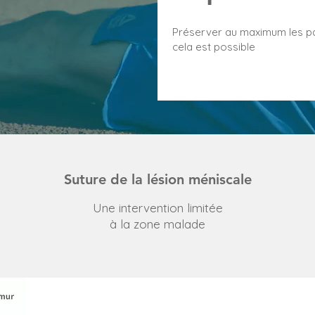
Préserver au maximum les pa
cela est possible
Suture de la lésion méniscale
Une intervention limitée
à la zone malade