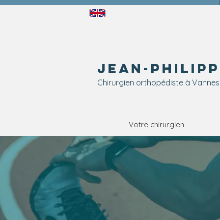
Jean-Philip
Chirurgien
ortho
pédiste à V
annes
Votre chirurgien